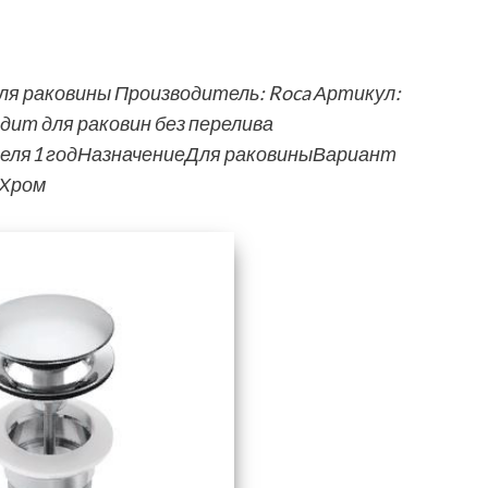
 для раковины Производитель: Roca Артикул:
ит для раковин без перелива
еля1 годНазначениеДля раковиныВариант
тХром