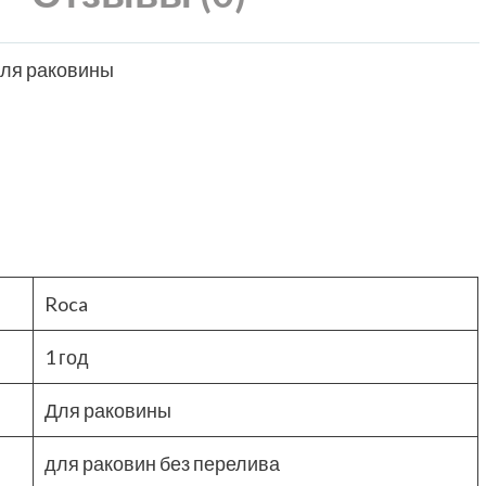
для раковины
Roca
1 год
Для раковины
для раковин без перелива