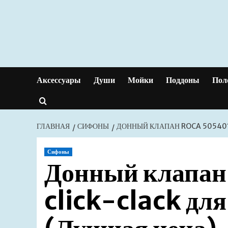
Перейти
к
содержимому
Аксессуары
Души
Мойки
Поддоны
Пол
ГЛАВНАЯ
СИФОНЫ
ДОННЫЙ КЛАПАН ROCA 505401
Сифоны
Донный клапа
click-clack дл