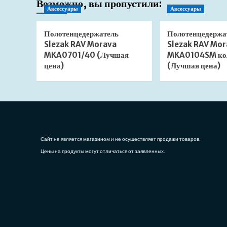
Возможно, вы пропустили:
Аксессуары
Аксессуары
Полотенцедержатель
Полотенцедержа
Slezak RAV Morava
Slezak RAV Mor
MKA0701/40 (Лучшая
MKA0104SM ко
цена)
(Лучшая цена)
Сайт не является магазином и не осуществляет продажи товаров.
Цены на продукты могут отличаться от заявленных.