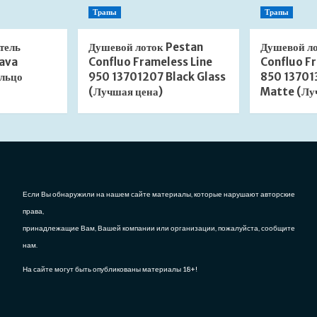
Трапы
Трапы
тель
Душевой лоток Pestan
Душевой л
ava
Confluo Frameless Line
Confluo Fr
льцо
950 13701207 Black Glass
850 13701
(Лучшая цена)
Matte (Лу
Если Вы обнаружили на нашем сайте материалы, которые нарушают авторские
права,
принадлежащие Вам, Вашей компании или организации, пожалуйста, сообщите
нам.
На сайте могут быть опубликованы материалы 18+!