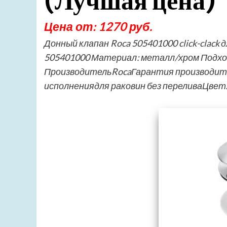
(Лучшая цена)
Цена от: 1270 руб.
Донный клапан Roca 505401000 click-clack
505401000 Материал: металл/хром Подход
ПроизводительRocaГарантия производит
исполнениядля раковин без переливаЦве