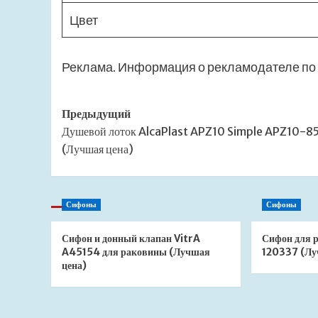
Цвет
Реклама. Информация о рекламодателе по 
Навигация
Предыдущий
Душевой лоток AlcaPlast APZ10 Simple APZ10-
записи
(Лучшая цена)
Сифоны
Сифоны
Сифон и донный клапан VitrA
Сифон для 
A45154 для раковины (Лучшая
120337 (Лу
цена)