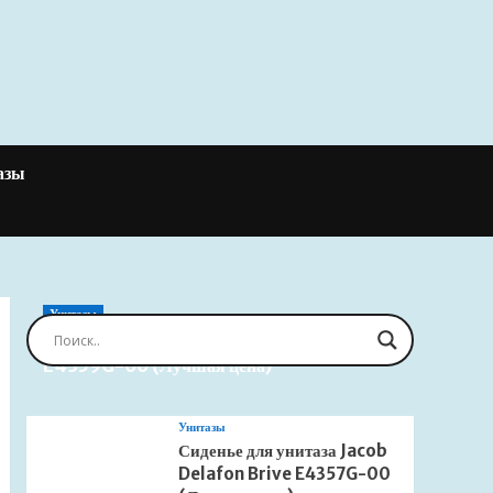
азы
Унитазы
Сиденье для унитаза Jacob Delafon Brive
E4359G-00 (Лучшая цена)
Унитазы
Сиденье для унитаза Jacob
Delafon Brive E4357G-00