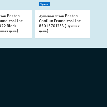
Трапы
оток Pestan
Душевой лоток Pestan
ameless Line
Confluo Frameless Line
322 Black
850 13701233 (Лучшая
чшая цена)
цена)