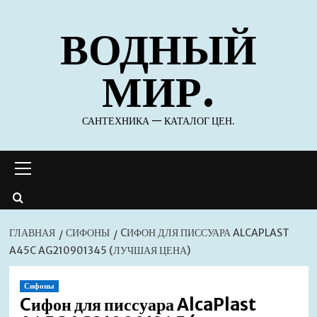
Перейти
ВОДНЫЙ
к
содержимому
МИР.
САНТЕХНИКА — КАТАЛОГ ЦЕН.
Основное
меню
ГЛАВНАЯ
СИФОНЫ
CИФОН ДЛЯ ПИССУАРА ALCAPLAST
A45C AG210901345 (ЛУЧШАЯ ЦЕНА)
Сифоны
Cифон для писсуара AlcaPlast