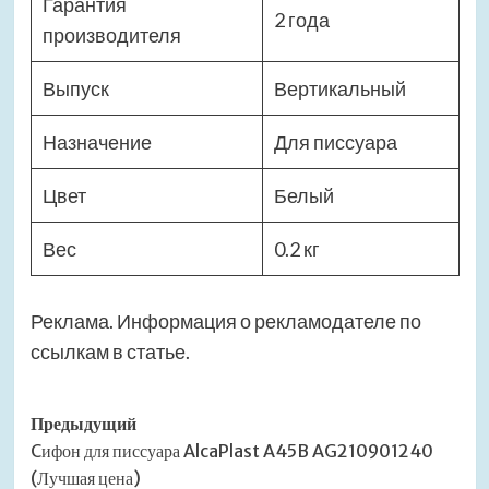
Гарантия
2 года
производителя
Выпуск
Вертикальный
Назначение
Для писсуара
Цвет
Белый
Вес
0.2 кг
Реклама. Информация о рекламодателе по
ссылкам в статье.
Навигация
Предыдущий
Cифон для писсуара AlcaPlast A45B AG210901240
записи
(Лучшая цена)