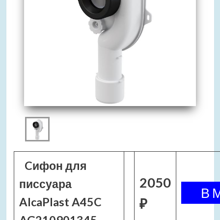
Cифон для
2050
писсуара
AlcaPlast A45C
₽