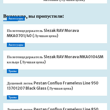
Возможно, вы пропустили:
Аксессуары
Полотенцедержатель Slezak RAV Morava
MKA0701/40 (Лучшая цена)
Аксессуары
Полотенцедержатель Slezak RAV Morava MKA0104SM
кольцо (Лучшая цена)
Трапы
Душевой лоток Pestan Confluo Frameless Line 950
13701207 Black Glass (Лучшая цена)
Трапы
Душевой лоток Pestan Confluo Frameless Line 850