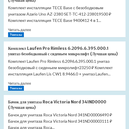
(Лучшая цена)
Комплект инсталляции TECE Base с безободковым
унитазом Azario Uno AZ-2380 SET-TC-412-238019500 ₽
Комплект инсталляция TECE Base 9400412 4 в 1...
Прочитать
Читать далее
больше
Унитазы
о
Комплект
Комплект Laufen Pro Rimless 6.2096.6.395.000.1
инсталляции
унитаз безободковый с сиденьем микролифт (Лучшая цена)
TECE
Комплект Laufen Pro Rimless 6.2096.6.395.000.1 унитаз
Base
безободковый с сиденьем микролифт23250 ₽ Комплект
с
безободковым
инсталляция Laufen Lis CW1 8.9466.0 + унитаз Laufen...
унитазом
Прочитать
Читать далее
Azario
больше
Унитазы
Uno
о
AZ-
Комплект
2380
Бачок для унитаза Roca Victoria Nord 341ND0000
Laufen
SET-
(Лучшая цена)
Pro
TC-
Бачок для унитаза Roca Victoria Nord 341ND00006490 ₽
Rimless
412-
Бачок для унитаза Roca Victoria Nord 341ND00003111 ₽
6.2096.6.395.000.1
2380
унитаз
Бачок для унитаза Roca...
(Лучшая