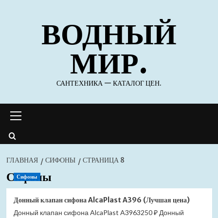
Перейти
ВОДНЫЙ
к
содержимому
МИР.
САНТЕХНИКА — КАТАЛОГ ЦЕН.
Основное
меню
ГЛАВНАЯ
СИФОНЫ
СТРАНИЦА 8
Сифоны
Сифоны
Донный клапан сифона AlcaPlast A396 (Лучшая цена)
Донный клапан сифона AlcaPlast A3963250 ₽ Донный