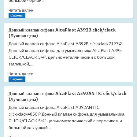
большой черной...
цена)
Прочитать
Читать далее
больше
Сифоны
о
Донный
Донный клапан сифона AlcaPlast A392B click/clack
клапан
(Лучшая цена)
сифона
Донный клапан сифона AlcaPlast A392B click/clack7197 ₽
AlcaPlast
Донный клапан сифона для умывальника AlcaPlast A395
A392BLACK
click/clack
CLICK/CLACK 5/4″, цельнометаллический с большой
(Лучшая
заглушкой,...
цена)
Прочитать
Читать далее
больше
Сифоны
о
Донный
Донный клапан сифона AlcaPlast A392ANTIC click/clack
клапан
(Лучшая цена)
сифона
Донный клапан сифона AlcaPlast A392ANTIC
AlcaPlast
click/clack4850 ₽ Донный клапан сифона для умывальника
A392B
click/clack
CLICK/CLACK 5/4", цельнометаллический с переливом и
(Лучшая
большой заглушкой,...
цена)
Прочитать