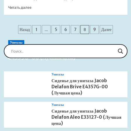
для
Прочитать
Читать далее
раковины
больше
(Лучшая
о
цена)
Донный
Пагинация
клапан
Назад
1
…
5
6
7
8
9
Далее
Roca
записей
505400900
Унитазы
click-
Сиденье для унитаза Jacob Delafon Brive
clack
E4359G-00 (Лучшая цена)
для
раковины
(Лучшая
цена)
Унитазы
Сиденье для унитаза Jacob
Delafon Brive E4357G-00
(Лучшая цена)
Унитазы
Сиденье для унитаза Jacob
Delafon Aleo E33127-0 (Лучшая
цена)