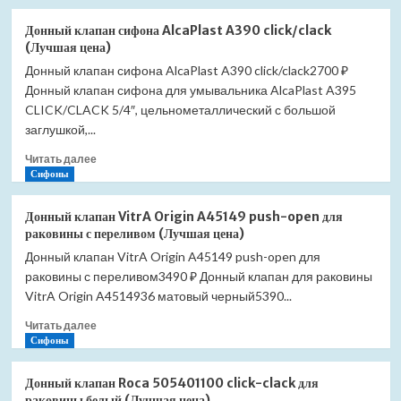
о
Донный
Донный клапан сифона AlcaPlast A390 click/clack
клапан
(Лучшая цена)
сифона
Донный клапан сифона AlcaPlast A390 click/clack2700 ₽
AlcaPlast
Донный клапан сифона для умывальника AlcaPlast A395
A391
click/clack
CLICK/CLACK 5/4″, цельнометаллический с большой
(Лучшая
заглушкой,...
цена)
Прочитать
Читать далее
больше
Сифоны
о
Донный
Донный клапан VitrA Origin A45149 push-open для
клапан
раковины с переливом (Лучшая цена)
сифона
Донный клапан VitrA Origin A45149 push-open для
AlcaPlast
раковины с переливом3490 ₽ Донный клапан для раковины
A390
click/clack
VitrA Origin A4514936 матовый черный5390...
(Лучшая
Прочитать
Читать далее
цена)
больше
Сифоны
о
Донный
Донный клапан Roca 505401100 click-clack для
клапан
раковины белый (Лучшая цена)