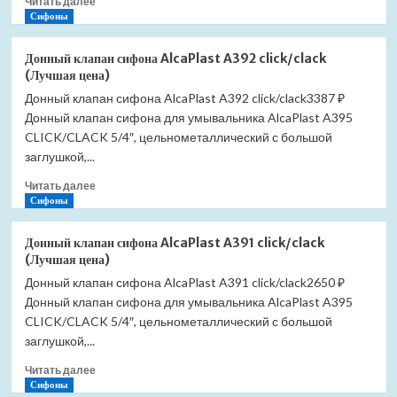
Читать далее
больше
Сифоны
о
Донный
Донный клапан сифона AlcaPlast A392 click/clack
клапан
(Лучшая цена)
сифона
Донный клапан сифона AlcaPlast A392 click/clack3387 ₽
AlcaPlast
Донный клапан сифона для умывальника AlcaPlast A395
A392ANTIC
click/clack
CLICK/CLACK 5/4″, цельнометаллический с большой
(Лучшая
заглушкой,...
цена)
Прочитать
Читать далее
больше
Сифоны
о
Донный
Донный клапан сифона AlcaPlast A391 click/clack
клапан
(Лучшая цена)
сифона
Донный клапан сифона AlcaPlast A391 click/clack2650 ₽
AlcaPlast
Донный клапан сифона для умывальника AlcaPlast A395
A392
click/clack
CLICK/CLACK 5/4″, цельнометаллический с большой
(Лучшая
заглушкой,...
цена)
Прочитать
Читать далее
больше
Сифоны