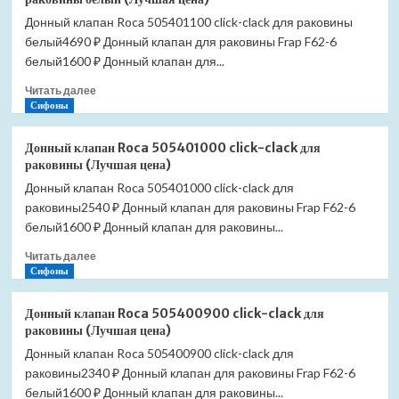
VitrA
Донный клапан Roca 505401100 click-clack для раковины
Origin
белый4690 ₽ Донный клапан для раковины Frap F62-6
A45149
push-
белый1600 ₽ Донный клапан для...
open
Прочитать
Читать далее
для
больше
Сифоны
раковины
о
с
Донный
переливом
Донный клапан Roca 505401000 click-clack для
клапан
(Лучшая
раковины (Лучшая цена)
Roca
цена)
Донный клапан Roca 505401000 click-clack для
505401100
раковины2540 ₽ Донный клапан для раковины Frap F62-6
click-
clack
белый1600 ₽ Донный клапан для раковины...
для
Прочитать
Читать далее
раковины
больше
Сифоны
белый
о
(Лучшая
Донный
цена)
Донный клапан Roca 505400900 click-clack для
клапан
раковины (Лучшая цена)
Roca
Донный клапан Roca 505400900 click-clack для
505401000
раковины2340 ₽ Донный клапан для раковины Frap F62-6
click-
clack
белый1600 ₽ Донный клапан для раковины...