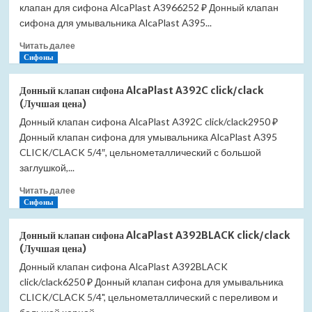
клапан для сифона AlcaPlast A3966252 ₽ Донный клапан
сифона для умывальника AlcaPlast A395...
Прочитать
Читать далее
больше
Сифоны
о
Донный
Донный клапан сифона AlcaPlast A392C click/clack
клапан
(Лучшая цена)
сифона
Донный клапан сифона AlcaPlast A392C click/clack2950 ₽
AlcaPlast
Донный клапан сифона для умывальника AlcaPlast A395
A396
(Лучшая
CLICK/CLACK 5/4″, цельнометаллический с большой
цена)
заглушкой,...
Прочитать
Читать далее
больше
Сифоны
о
Донный
Донный клапан сифона AlcaPlast A392BLACK click/clack
клапан
(Лучшая цена)
сифона
Донный клапан сифона AlcaPlast A392BLACK
AlcaPlast
click/clack6250 ₽ Донный клапан сифона для умывальника
A392C
click/clack
CLICK/CLACK 5/4", цельнометаллический с переливом и
(Лучшая