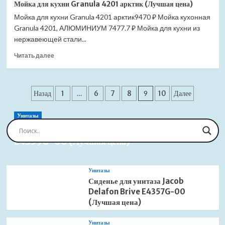
Мойка для кухни Granula 4201 арктик (Лучшая цена)
для
Мойка для кухни Granula 4201 арктик9470 ₽ Мойка кухонная
кухни
Granula 4201, АЛЮМИНИУМ 7477.7 ₽ Мойка для кухни из
Granula
4201
нержавеющей стали...
базальт
Прочитать
Читать далее
(Лучшая
больше
цена)
о
Мойка
Пагинация
для
Назад
1
…
6
7
8
9
10
Далее
кухни
записей
Granula
Унитазы
4201
Сиденье для унитаза Jacob Delafon Brive
арктик
E4359G-00 (Лучшая цена)
(Лучшая
цена)
Унитазы
Сиденье для унитаза Jacob
Delafon Brive E4357G-00
(Лучшая цена)
Унитазы