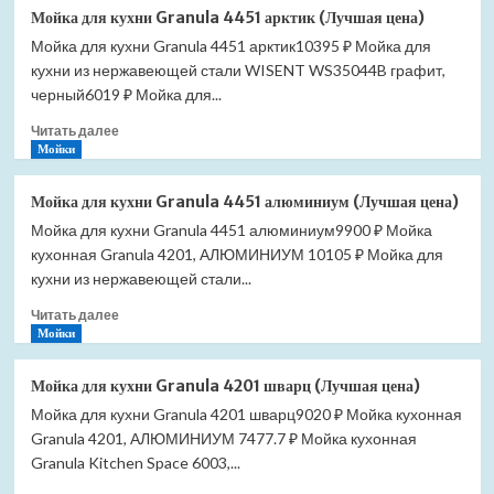
Мойка
Мойка для кухни Granula 4451 арктик (Лучшая цена)
для
Мойка для кухни Granula 4451 арктик10395 ₽ Мойка для
кухни
кухни из нержавеющей стали WISENT WS35044B графит,
Granula
4451
черный6019 ₽ Мойка для...
базальт
Прочитать
Читать далее
(Лучшая
больше
Мойки
цена)
о
Мойка
Мойка для кухни Granula 4451 алюминиум (Лучшая цена)
для
Мойка для кухни Granula 4451 алюминиум9900 ₽ Мойка
кухни
кухонная Granula 4201, АЛЮМИНИУМ 10105 ₽ Мойка для
Granula
4451
кухни из нержавеющей стали...
арктик
Прочитать
Читать далее
(Лучшая
больше
Мойки
цена)
о
Мойка
Мойка для кухни Granula 4201 шварц (Лучшая цена)
для
Мойка для кухни Granula 4201 шварц9020 ₽ Мойка кухонная
кухни
Granula 4201, АЛЮМИНИУМ 7477.7 ₽ Мойка кухонная
Granula
4451
Granula Kitchen Space 6003,...
алюминиум