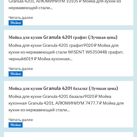
Granula 4201, АЛЮМИНИУМ 10105 ₽ Мойка для кухни из
Granula
4201
нержавеющей стали...
пирит
Прочитать
Читать далее
(Лучшая
больше
Мойки
цена)
о
Мойка
Мойка для кухни Granula 4201 графит (Лучшая цена)
для
Мойка для кухни Granula 4201 графит9020 ₽ Мойка для
кухни
кухни из нержавеющей стали WISENT WS35044B графит,
Granula
4201
черный6019 ₽ Мойка кухонная...
песок
Прочитать
Читать далее
(Лучшая
больше
Мойки
цена)
о
Мойка
Мойка для кухни Granula 4201 базальт (Лучшая цена)
для
Мойка для кухни Granula 4201 базальт9020 ₽ Мойка
кухни
кухонная Granula 4201, АЛЮМИНИУМ 7477.7 ₽ Мойка для
Granula
4201
кухни из нержавеющей стали...
графит
Прочитать
Читать далее
(Лучшая
больше
Мойки
цена)
о
Мойка