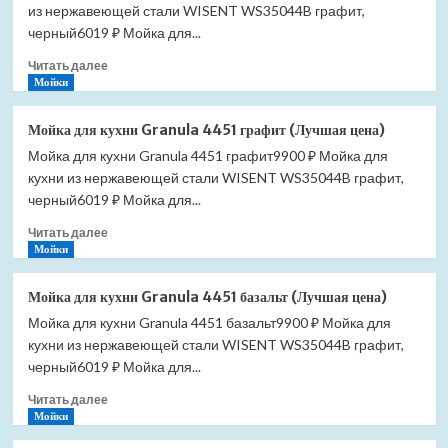
из нержавеющей стали WISENT WS35044B графит,
черный6019 ₽ Мойка для...
Прочитать
Читать далее
больше
Мойки
о
Мойка
Мойка для кухни Granula 4451 графит (Лучшая цена)
для
Мойка для кухни Granula 4451 графит9900 ₽ Мойка для
кухни
кухни из нержавеющей стали WISENT WS35044B графит,
Granula
4451
черный6019 ₽ Мойка для...
песок
Прочитать
Читать далее
(Лучшая
больше
Мойки
цена)
о
Мойка
Мойка для кухни Granula 4451 базальт (Лучшая цена)
для
Мойка для кухни Granula 4451 базальт9900 ₽ Мойка для
кухни
кухни из нержавеющей стали WISENT WS35044B графит,
Granula
4451
черный6019 ₽ Мойка для...
графит
Прочитать
Читать далее
(Лучшая
больше
Мойки
цена)
о