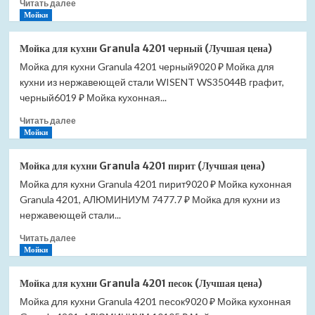
Прочитать
Читать далее
(Лучшая
больше
Мойки
цена)
о
Мойка
Мойка для кухни Granula 4201 черный (Лучшая цена)
для
Мойка для кухни Granula 4201 черный9020 ₽ Мойка для
кухни
кухни из нержавеющей стали WISENT WS35044B графит,
Granula
4201
черный6019 ₽ Мойка кухонная...
шварц
Прочитать
Читать далее
(Лучшая
больше
Мойки
цена)
о
Мойка
Мойка для кухни Granula 4201 пирит (Лучшая цена)
для
Мойка для кухни Granula 4201 пирит9020 ₽ Мойка кухонная
кухни
Granula 4201, АЛЮМИНИУМ 7477.7 ₽ Мойка для кухни из
Granula
4201
нержавеющей стали...
черный
Прочитать
Читать далее
(Лучшая
больше
Мойки
цена)
о
Мойка
Мойка для кухни Granula 4201 песок (Лучшая цена)
для
Мойка для кухни Granula 4201 песок9020 ₽ Мойка кухонная
кухни