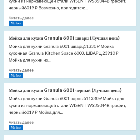
кухни из нержавеющей стали WISENT WS35044B графит,
Granula
7802
черный6019 ₽ Возможно, пригодится:...
базальт
Прочитать
Читать далее
(Лучшая
больше
Мойки
цена)
о
Мойка
Мойка для кухни Granula 6001 шварц (Лучшая цена)
для
Мойка для кухни Granula 6001 шварц11330 ₽ Мойка
кухни
кухонная Granula Kitchen Space 6003, ШВАРЦ 23910 ₽
Granula
7802
Мойка для кухни из...
арктик
Прочитать
Читать далее
(Лучшая
больше
Мойки
цена)
о
Мойка
Мойка для кухни Granula 6001 черный (Лучшая цена)
для
Мойка для кухни Granula 6001 черный11330 ₽ Мойка для
кухни
кухни из нержавеющей стали WISENT WS35044B графит,
Granula
6001
черный6019 ₽ Мойка для...
шварц
Прочитать
Читать далее
(Лучшая
больше
Мойки
цена)
о
Мойка