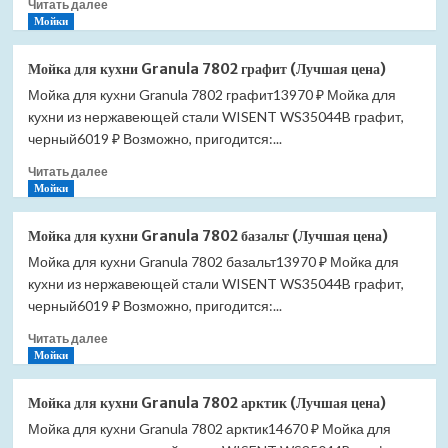
Прочитать
Читать далее
(Лучшая
больше
Мойки
цена)
о
Мойка
Мойка для кухни Granula 7802 графит (Лучшая цена)
для
Мойка для кухни Granula 7802 графит13970 ₽ Мойка для
кухни
кухни из нержавеющей стали WISENT WS35044B графит,
Granula
6002
черный6019 ₽ Возможно, пригодится:...
алюминиум
Прочитать
Читать далее
(Лучшая
больше
Мойки
цена)
о
Мойка
Мойка для кухни Granula 7802 базальт (Лучшая цена)
для
Мойка для кухни Granula 7802 базальт13970 ₽ Мойка для
кухни
кухни из нержавеющей стали WISENT WS35044B графит,
Granula
7802
черный6019 ₽ Возможно, пригодится:...
графит
Прочитать
Читать далее
(Лучшая
больше
Мойки
цена)
о
Мойка
Мойка для кухни Granula 7802 арктик (Лучшая цена)
для
Мойка для кухни Granula 7802 арктик14670 ₽ Мойка для
кухни