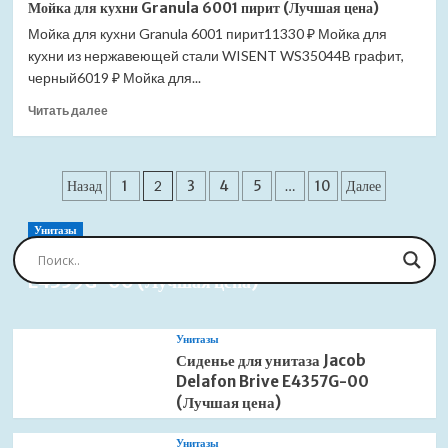
Мойка для кухни Granula 6001 пирит (Лучшая цена)
для
Мойка для кухни Granula 6001 пирит11330 ₽ Мойка для
кухни
кухни из нержавеющей стали WISENT WS35044B графит,
Granula
6001
черный6019 ₽ Мойка для...
черный
Прочитать
Читать далее
(Лучшая
больше
цена)
о
Мойка
Пагинация
для
Назад
1
2
3
4
5
…
10
Далее
кухни
записей
Granula
Унитазы
6001
Сиденье для унитаза Jacob Delafon Brive
пирит
E4359G-00 (Лучшая цена)
(Лучшая
цена)
Унитазы
Сиденье для унитаза Jacob
Delafon Brive E4357G-00
(Лучшая цена)
Унитазы