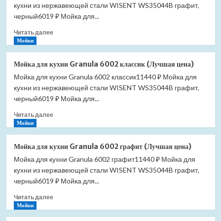
кухни из нержавеющей стали WISENT WS35044B графит,
черный6019 ₽ Мойка для...
Прочитать
Читать далее
больше
Мойки
о
Мойка
Мойка для кухни Granula 6002 классик (Лучшая цена)
для
Мойка для кухни Granula 6002 классик11440 ₽ Мойка для
кухни
кухни из нержавеющей стали WISENT WS35044B графит,
Granula
6002
черный6019 ₽ Мойка для...
песок
Прочитать
Читать далее
(Лучшая
больше
Мойки
цена)
о
Мойка
Мойка для кухни Granula 6002 графит (Лучшая цена)
для
Мойка для кухни Granula 6002 графит11440 ₽ Мойка для
кухни
кухни из нержавеющей стали WISENT WS35044B графит,
Granula
6002
черный6019 ₽ Мойка для...
классик
Прочитать
Читать далее
(Лучшая
больше
Мойки
цена)
о