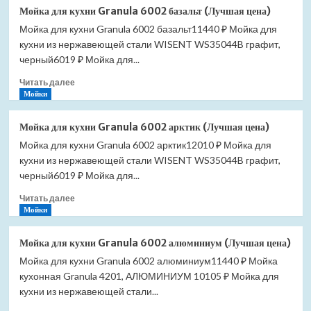
Мойка
Мойка для кухни Granula 6002 базальт (Лучшая цена)
для
Мойка для кухни Granula 6002 базальт11440 ₽ Мойка для
кухни
кухни из нержавеющей стали WISENT WS35044B графит,
Granula
6002
черный6019 ₽ Мойка для...
графит
Прочитать
Читать далее
(Лучшая
больше
Мойки
цена)
о
Мойка
Мойка для кухни Granula 6002 арктик (Лучшая цена)
для
Мойка для кухни Granula 6002 арктик12010 ₽ Мойка для
кухни
кухни из нержавеющей стали WISENT WS35044B графит,
Granula
6002
черный6019 ₽ Мойка для...
базальт
Прочитать
Читать далее
(Лучшая
больше
Мойки
цена)
о
Мойка
Мойка для кухни Granula 6002 алюминиум (Лучшая цена)
для
Мойка для кухни Granula 6002 алюминиум11440 ₽ Мойка
кухни
кухонная Granula 4201, АЛЮМИНИУМ 10105 ₽ Мойка для
Granula
6002
кухни из нержавеющей стали...
арктик