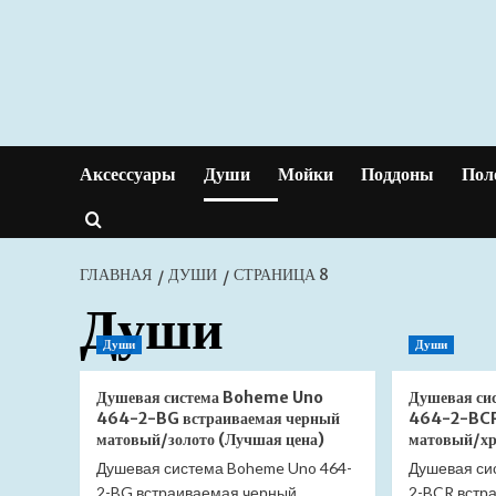
Перейти
к
содержимому
Аксессуары
Души
Мойки
Поддоны
Пол
ГЛАВНАЯ
ДУШИ
СТРАНИЦА 8
Души
Души
Души
Душевая система Boheme Uno
Душевая с
464-2-BG встраиваемая черный
464-2-BCR
матовый/золото (Лучшая цена)
матовый/хр
Душевая система Boheme Uno 464-
Душевая си
2-BG встраиваемая черный
2-BCR встр