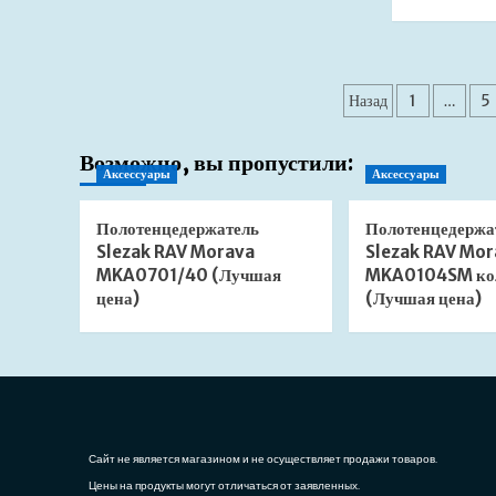
о
Душевая
система
Boheme
Пагинаци
Spectre
Назад
1
…
5
458-
записей
B
черный
Возможно, вы пропустили:
Аксессуары
Аксессуары
матовый
(Лучшая
цена)
Полотенцедержатель
Полотенцедержа
Slezak RAV Morava
Slezak RAV Mor
MKA0701/40 (Лучшая
MKA0104SM ко
цена)
(Лучшая цена)
Сайт не является магазином и не осуществляет продажи товаров.
Цены на продукты могут отличаться от заявленных.