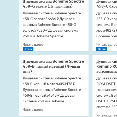
Душевая система Boheme Spectre
Душевая си
Boheme
458-G золото (Лучшая цена)
458-CR хро
Spectre
Душевая система Boheme Spectre
458-
Душевая си
MW
458-G золото56686 ₽ Душевая
458-CR хро
белый
система Boheme Spectre 458-G
система Bo
матовый
золото57820 ₽ Душевая система
хром48272 
(Лучшая
250 мм Boheme Spectre...
Boheme Spec
цена)
Прочитать
Читать далее
Читать дале
больше
Души
Души
о
Душевая
Душевая система Boheme Spectre
Душевая си
система
458-B черный матовый (Лучшая
Romano R
Boheme
цена)
встраиваем
Spectre
Душевая система Boheme Spectre
Душевая си
458-
458-B черный матовый53478 ₽
G
ROM-DSET
золото
Душевая система Boheme Spectre
встраиваем
(Лучшая
458-B черный54548 ₽ Душевая
система Be
цена)
система 250 мм Boheme...
DSET-CRM 
система 250
Прочитать
Читать далее
больше
Читать дале