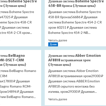
стема Boheme Spectre
Душевая система Boheme Spectre
Boheme
система
м (Лучшая цена)
458-BR бронза (Лучшая цена)
Spectre
Boheme
стема Boheme Spectre
458-
Душевая система Boheme Spectre
Spectre
MG
м47325 ₽ Душевая
458-BR бронза56686 ₽ Душевая
458-
золото
GM
heme Spectre 458-CR
система Boheme Spectre 454-2-CR
матовое
оружейная
₽ Душевая система
хром 60251 ₽ Душевая система
(Лучшая
сталь
tre 454-2-CR хром...
Boheme Spectre 454-2-NB...
цена)
(графит)
(Лучшая
Прочитать
Прочитать
е
Читать далее
цена)
больше
больше
Души
о
о
Душевая
Душевая
стема BelBagno
Душевая система Abber Emotion
система
система
OM-DSET-CRM
AF8818 встраиваемая хром
Boheme
Boheme
ая (Лучшая цена)
(Лучшая цена)
Spectre
Spectre
стема BelBagno Romano
Душевая система Abber Emotion
458-
458-
-CRM
CR
AF8818 встраиваемая хром29300 ₽
BR
хром
бронза
ая17800 ₽ Душевая
Душевая система ABBER Emotion
(Лучшая
(Лучшая
lBagno Romano ROM-
AF8818 скрытого монтажа без
цена)
цена)
Хром14896 ₽ Душевая
излива, хром29300 ₽ Душевая...
 мм BelBagno Romano...
Прочитать
Читать далее
больше
Прочитать
е