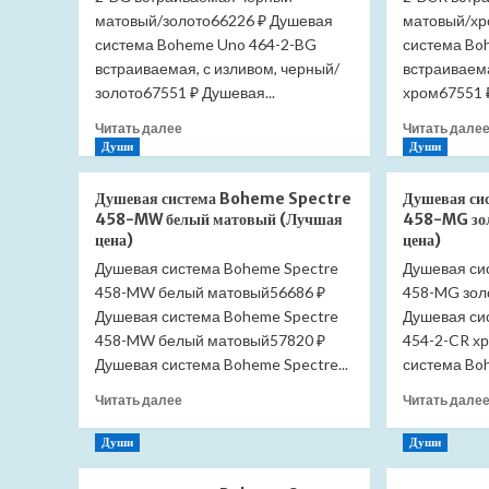
матовый/золото66226 ₽ Душевая
матовый/хр
система Boheme Uno 464-2-BG
система Bo
встраиваемая, с изливом, черный/
встраиваема
золото67551 ₽ Душевая...
хром67551 ₽
Прочитать
Читать далее
Читать дале
больше
Души
Души
о
Душевая
Душевая система Boheme Spectre
Душевая си
система
458-MW белый матовый (Лучшая
458-MG зол
Boheme
цена)
цена)
Uno
Душевая система Boheme Spectre
Душевая си
464-
458-MW белый матовый56686 ₽
2-
458-MG зол
BG
Душевая система Boheme Spectre
Душевая си
встраиваемая
458-MW белый матовый57820 ₽
454-2-CR х
черный
Душевая система Boheme Spectre...
система Boh
матовый/
золото
Прочитать
Читать далее
Читать дале
(Лучшая
больше
цена)
о
Души
Души
Душевая
система