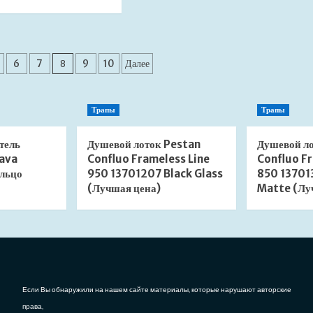
о
больше
Душевая
о
система
Душевая
Abber
система
я
Emotion
BelBagno
6
7
8
9
10
Далее
AF8818
Romano
встраиваемая
ROM-
хром
DSET-
Трапы
Трапы
(Лучшая
CRM
цена)
встраиваемая
(Лучшая
тель
Душевой лоток Pestan
Душевой л
цена)
ava
Confluo Frameless Line
Confluo Fr
льцо
950 13701207 Black Glass
850 13701
(Лучшая цена)
Matte (Лу
Если Вы обнаружили на нашем сайте материалы, которые нарушают авторские
права,