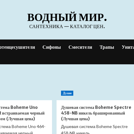
ВОДНЫЙ МИР.
САНТЕХНИКА — КАТАЛОГ ЦЕН.
отенцесушители
Сифоны
Смесители
Трапы
Унит
Души
истема Boheme Uno
Душевая система Boheme Spectre
 встраиваемая черный
458-NB никель брашированный
ом (Лучшая цена)
(Лучшая цена)
стема Boheme Uno 464-
Душевая система Boheme Spectre
аиваемая черный
458-NB никель