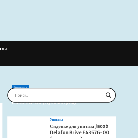
азы
Унитазы
Сиденье для унитаза Jacob Delafon Brive
E4359G-00 (Лучшая цена)
Унитазы
Сиденье для унитаза Jacob
Delafon Brive E4357G-00