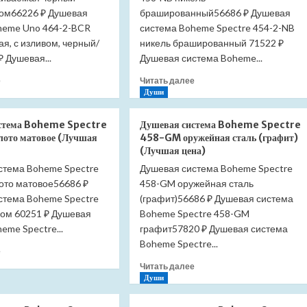
ом66226 ₽ Душевая
брашированный56686 ₽ Душевая
heme Uno 464-2-BCR
система Boheme Spectre 454-2-NB
я, с изливом, черный/
никель брашированный 71522 ₽
 Душевая...
Душевая система Boheme...
Прочитать
Прочитать
е
Читать далее
больше
больше
Души
о
о
Душевая
Душевая
стема Boheme Spectre
Душевая система Boheme Spectre
система
система
ото матовое (Лучшая
458-GM оружейная сталь (графит)
Boheme
Boheme
(Лучшая цена)
Uno
Spectre
стема Boheme Spectre
Душевая система Boheme Spectre
464-
458-
ото матовое56686 ₽
2-
458-GM оружейная сталь
NB
BCR
никель
стема Boheme Spectre
(графит)56686 ₽ Душевая система
встраиваемая
брашированный
ром 60251 ₽ Душевая
Boheme Spectre 458-GM
черный
(Лучшая
eme Spectre...
графит57820 ₽ Душевая система
матовый/
цена)
Boheme Spectre...
хром
Прочитать
е
(Лучшая
больше
Прочитать
Читать далее
цена)
о
больше
Души
Душевая
о
система
Душевая