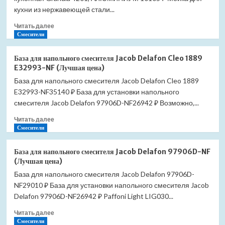
3601
кухни из нержавеющей стали...
арктик
Прочитать
Читать далее
(Лучшая
больше
Смесители
цена)
о
Мойка
База для напольного смесителя Jacob Delafon Cleo 1889
для
E32993-NF (Лучшая цена)
кухни
База для напольного смесителя Jacob Delafon Cleo 1889
Granula
E32993-NF35140 ₽ База для установки напольного
3601
алюминиум
смесителя Jacob Delafon 97906D-NF26942 ₽ Возможно,...
(Лучшая
Прочитать
Читать далее
цена)
больше
Смесители
о
База
База для напольного смесителя Jacob Delafon 97906D-NF
для
(Лучшая цена)
напольного
База для напольного смесителя Jacob Delafon 97906D-
смесителя
NF29010 ₽ База для установки напольного смесителя Jacob
Jacob
Delafon
Delafon 97906D-NF26942 ₽ Paffoni Light LIG030...
Cleo
Прочитать
Читать далее
1889
больше
Смесители
E32993-