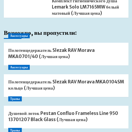
Комплект гигиенического душа
Lemark Solo LM7165MW белый
матовый (Лучшая цена)
Возможно, вы пропустили:
Аксессуары
Полотенцедержатель Slezak RAV Morava
MKA0701/40 (Лучшая цена)
Аксессуары
Полотенцедержатель Slezak RAV Morava MKA0104SM
кольцо (Лучшая цена)
Трапы
Душевой лоток Pestan Confluo Frameless Line 950
13701207 Black Glass (Лучшая цена)
Трапы