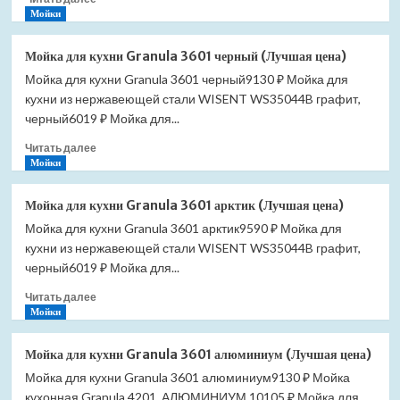
больше
Мойки
цена)
о
Комплект
Мойка для кухни Granula 3601 черный (Лучшая цена)
подключения
Мойка для кухни Granula 3601 черный9130 ₽ Мойка для
Lemark
кухни из нержавеющей стали WISENT WS35044B графит,
LM03412R
для
черный6019 ₽ Мойка для...
водяного
Прочитать
Читать далее
полотенцесушителя
больше
Мойки
(Лучшая
о
цена)
Мойка
Мойка для кухни Granula 3601 арктик (Лучшая цена)
для
Мойка для кухни Granula 3601 арктик9590 ₽ Мойка для
кухни
кухни из нержавеющей стали WISENT WS35044B графит,
Granula
3601
черный6019 ₽ Мойка для...
черный
Прочитать
Читать далее
(Лучшая
больше
Мойки
цена)
о
Мойка
Мойка для кухни Granula 3601 алюминиум (Лучшая цена)
для
Мойка для кухни Granula 3601 алюминиум9130 ₽ Мойка
кухни
кухонная Granula 4201, АЛЮМИНИУМ 10105 ₽ Мойка для
Granula