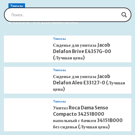
записей
Rainshower
Унитазы
Mono
Сиденье для унитаза Jacob Delafon Brive
310
E4359G-00 (Лучшая цена)
Cube
26567000
(Лучшая
цена)
Унитазы
Сиденье для унитаза Jacob
Delafon Brive E4357G-00
(Лучшая цена)
Унитазы
Сиденье для унитаза Jacob
Delafon Aleo E33127-0 (Лучшая
цена)
Унитазы
Унитаз Roca Dama Senso
Compacto 342518000
напольный с бачком 34151B000
без сиденья (Лучшая цена)