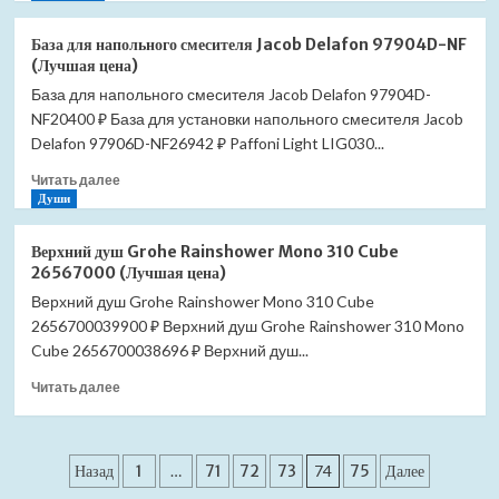
о
NF
База
(Лучшая
База для напольного смесителя Jacob Delafon 97904D-NF
для
цена)
(Лучшая цена)
напольного
База для напольного смесителя Jacob Delafon 97904D-
смесителя
NF20400 ₽ База для установки напольного смесителя Jacob
Jacob
Delafon
Delafon 97906D-NF26942 ₽ Paffoni Light LIG030...
97906D-
Прочитать
Читать далее
NF
больше
Души
(Лучшая
о
цена)
База
Верхний душ Grohe Rainshower Mono 310 Cube
для
26567000 (Лучшая цена)
напольного
Верхний душ Grohe Rainshower Mono 310 Cube
смесителя
2656700039900 ₽ Верхний душ Grohe Rainshower 310 Mono
Jacob
Delafon
Cube 2656700038696 ₽ Верхний душ...
97904D-
Прочитать
Читать далее
NF
больше
(Лучшая
о
цена)
Верхний
Пагинация
душ
Назад
1
…
71
72
73
74
75
Далее
Grohe