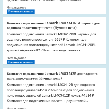
душевого
Прочитать
лотка
Читать далее
больше
Полотенцесушители
матовый
о
хром
Комплект
(Лучшая
Комплект подключения Lemark LM03412RBL черный для
подключения
цена)
водяного полотенцесушителя (Лучшая цена)
Lemark
Комплект подключения Lemark LM03412RBL черный для
LM03412RW
водяного полотенцесушителя6689 ₽ Комплект для
белый
для
подключения полотенцесушителей Lemark LM03412RBL
водяного
круглый чёрный6689 ₽ Комплект подключения...
полотенцесушителя
Прочитать
(Лучшая
Читать далее
больше
Полотенцесушители
цена)
о
Комплект
Комплект подключения Lemark LM03412R для водяного
подключения
полотенцесушителя (Лучшая цена)
Lemark
Комплект подключения Lemark LM03412R для водяного
LM03412RBL
полотенцесушителя4514 ₽ Комплект для подключения
черный
для
полотенцесушителей Lemark LM03412R круглый4514 ₽
водяного
Комплект для подключения полотенцесушителей...
полотенцесушителя
Прочитать
(Лучшая
Читать далее