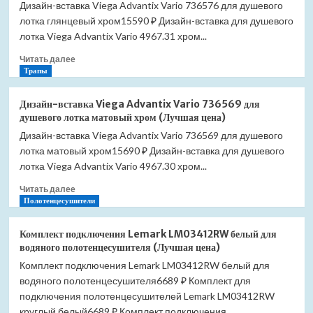
Дизайн-вставка Viega Advantix Vario 736576 для душевого
лотка глянцевый хром15590 ₽ Дизайн-вставка для душевого
лотка Viega Advantix Vario 4967.31 хром...
Прочитать
Читать далее
больше
Трапы
о
Дизайн-
Дизайн-вставка Viega Advantix Vario 736569 для
вставка
душевого лотка матовый хром (Лучшая цена)
Viega
Дизайн-вставка Viega Advantix Vario 736569 для душевого
Advantix
лотка матовый хром15690 ₽ Дизайн-вставка для душевого
Vario
736576
лотка Viega Advantix Vario 4967.30 хром...
для
Прочитать
Читать далее
душевого
больше
Полотенцесушители
лотка
о
глянцевый
Дизайн-
хром
Комплект подключения Lemark LM03412RW белый для
вставка
(Лучшая
водяного полотенцесушителя (Лучшая цена)
Viega
цена)
Комплект подключения Lemark LM03412RW белый для
Advantix
водяного полотенцесушителя6689 ₽ Комплект для
Vario
736569
подключения полотенцесушителей Lemark LM03412RW
для
круглый белый6689 ₽ Комплект подключения...